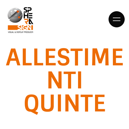
ALLESTIME
HOME
NTI
DIETRO LE
QUINTE
QUINTE
COSA