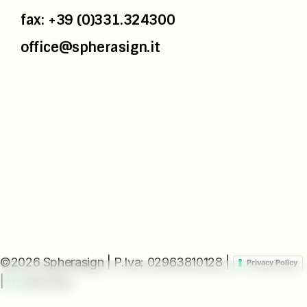
fax: +39 (0)331.324300
office@spherasign.it
©2026 Spherasign | P.Iva: 02963810128 |
Privacy Policy
|
Cookie Policy