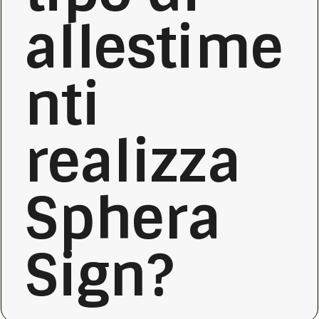
FACCIAMO
allestime
PORTFOLIO
nti
CONTATTI
realizza
Sphera
Sign?