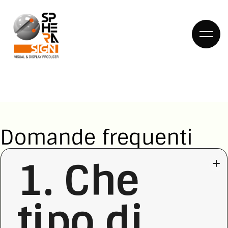
HOME
Domande frequenti
DIETRO LE
1. Che
QUINTE
COSA
tipo di