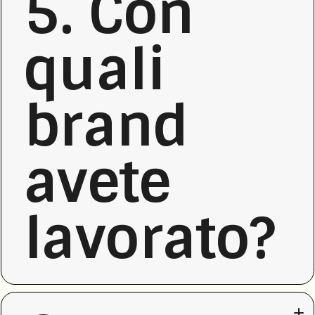
5. Con
quali
brand
avete
lavorato?